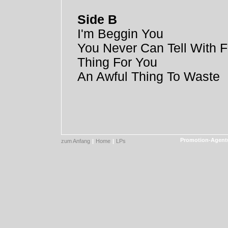
Side B
I'm Beggin You
You Never Can Tell With F
Thing For You
An Awful Thing To Waste
Promotion-Agentu
zum Anfang
|
Home
|
LPs