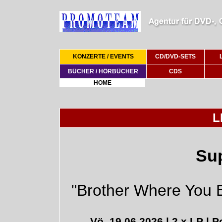
KONZERTE / EVENTS
CD/DVD-SETS
BÜCHER / HÖRBÜCHER
CDS
HOME
L
Su
"Brother Where You B
Vö. 19.06.2026 | 2 x LP |